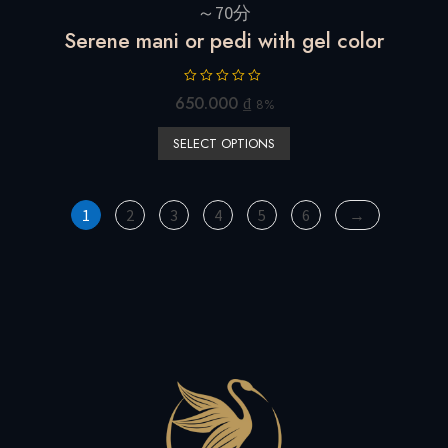
～70分
Serene mani or pedi with gel color
R
650.000
₫
8%
a
t
SELECT OPTIONS
e
d
0
o
u
1
2
3
4
5
6
→
t
o
f
5