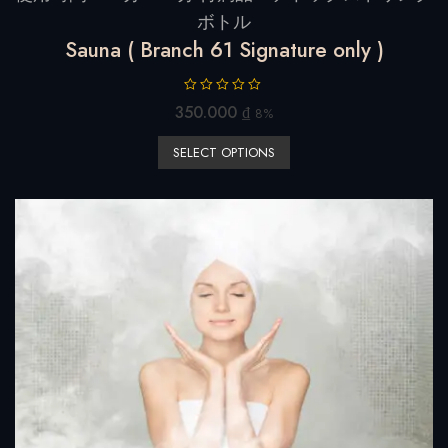
ボトル
Sauna ( Branch 61 Signature only )
R
350.000
₫
8%
a
t
SELECT OPTIONS
e
d
0
o
u
t
o
f
5