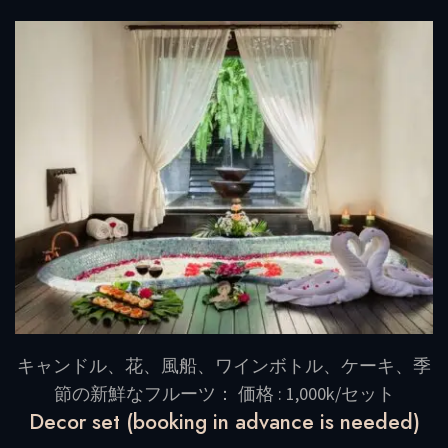
0
o
u
t
o
f
5
キャンドル、花、風船、ワインボトル、ケーキ、季
節の新鮮なフルーツ： 価格 : 1,000k/セット
Decor set (booking in advance is needed)