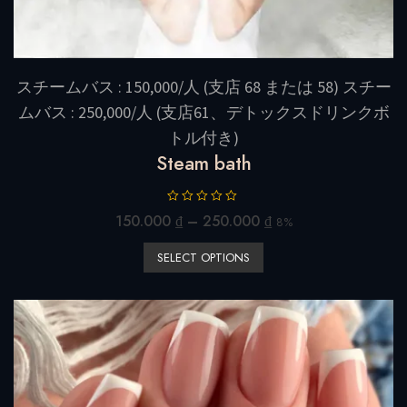
スチームバス : 150,000/人 (支店 68 または 58) スチー
ムバス : 250,000/人 (支店61、デトックスドリンクボ
トル付き)
Steam bath
R
150.000
₫
–
250.000
₫
8%
a
t
SELECT OPTIONS
e
d
0
o
u
t
o
f
5