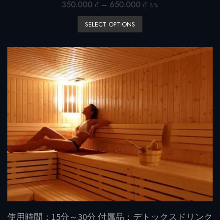
R
350.000
₫
–
650.000
₫
8%
a
t
SELECT OPTIONS
e
d
0
o
u
t
o
f
5
使用時間：15分～30分 付属品：デトックスドリンク