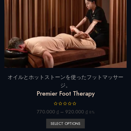
オイルとホットストーンを使ったフットマッサー
ジ。
Premier Foot Therapy
R
770.000
₫
–
920.000
₫
8%
a
t
SELECT OPTIONS
e
d