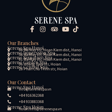
Our Branches
Serene Spa Hanoi
68 Ma May str, Hoan Kiem dist, Hanoi
Serene Impression Spa
58 Ma May str, Hoan Kiem dist, Hanoi
Serene Signature Spa
61 Ma May str, Hoan Kiem dist, Hanoi
Serene Garden Spa
06 Hoang Dieu str, Hoian
Serene Central Spa
28 Phan Chu Trinh str, Hoian
Our Contact
Serene Spa Hanoi
info@serenespa.vn
+84 916362368
+84 933883368
Serene Spa Hoian
hoian.info@serenespa.vn