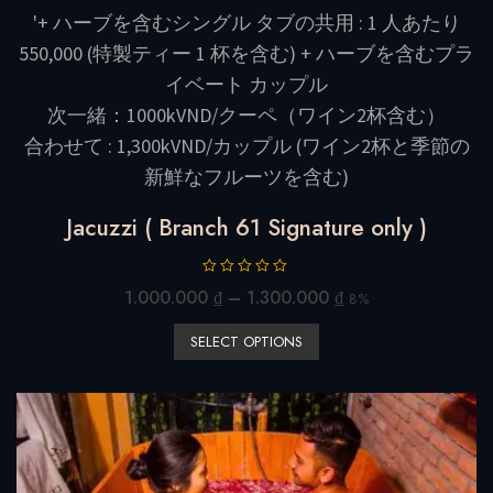
'+ ハーブを含むシングル タブの共用 : 1 人あたり
550,000 (特製ティー 1 杯を含む) + ハーブを含むプラ
イベート カップル
次一緒：1000kVND/クーペ（ワイン2杯含む）
合わせて : 1,300kVND/カップル (ワイン2杯と季節の
新鮮なフルーツを含む)
Jacuzzi ( Branch 61 Signature only )
R
1.000.000
₫
–
1.300.000
₫
8%
a
t
SELECT OPTIONS
e
d
0
o
u
t
o
f
5