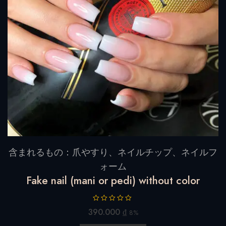
o
f
5
含まれるもの：爪やすり、ネイルチップ、ネイルフ
ォーム
Fake nail (mani or pedi) without color
R
390.000
₫
8%
a
t