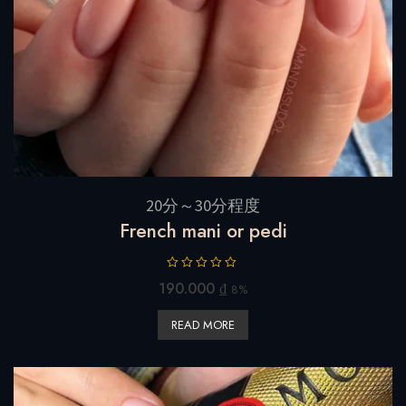
20分～30分程度
French mani or pedi
R
190.000
₫
8%
a
t
READ MORE
e
d
0
o
u
t