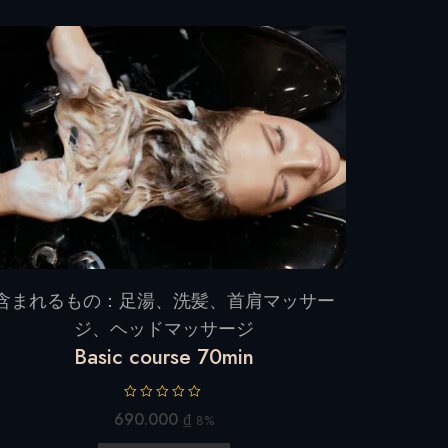
含まれるもの：足湯、洗髪、首肩マッサー
ジ、ヘッドマッサージ
Basic course 70min
R
690.000
₫
8%
a
t