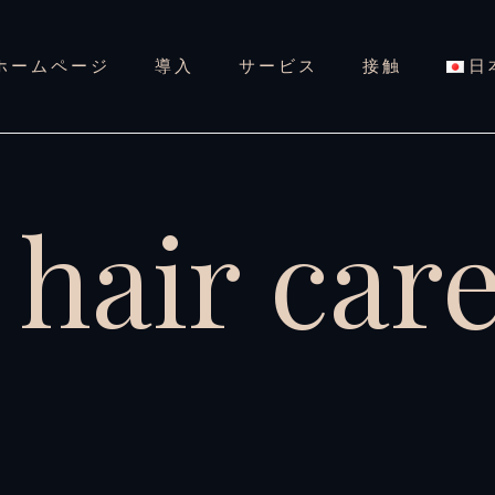
ホームページ
導入
サービス
接触
日
 hair car