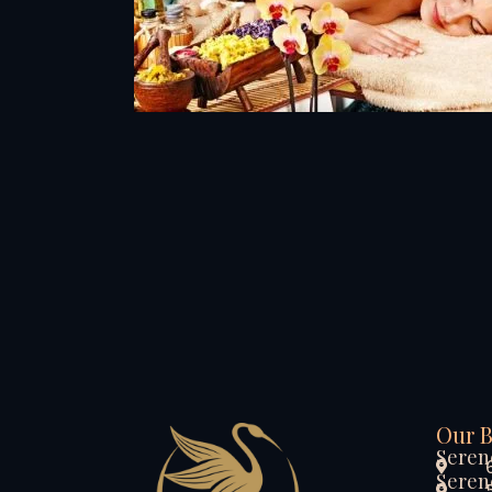
Our 
Seren
Seren