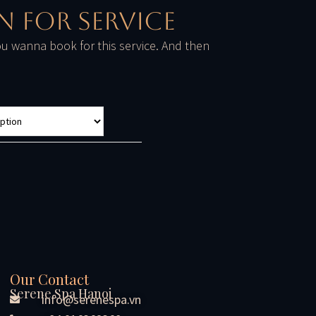
n For Service
u wanna book for this service. And then
Our Contact
Serene Spa Hanoi
info@serenespa.vn