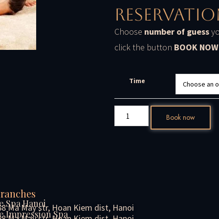
Reservatio
Choose
number of guess
yo
click the button
BOOK NOW
Time
Book now
Branches
e Spa Hanoi
68 Ma May str, Hoan Kiem dist, Hanoi
e Impression Spa
58 Ma May str, Hoan Kiem dist, Hanoi